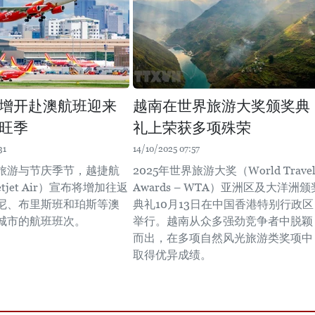
增开赴澳航班迎来
越南在世界旅游大奖颁奖典
旺季
礼上荣获多项殊荣
31
14/10/2025 07:57
旅游与节庆季节，越捷航
2025年世界旅游大奖（World Trave
tjet Air）宣布将增加往返
Awards – WTA）亚洲区及大洋洲颁
尼、布里斯班和珀斯等澳
典礼10月13日在中国香港特别行政区
城市的航班班次。
举行。越南从众多强劲竞争者中脱颖
而出，在多项自然风光旅游类奖项中
取得优异成绩。