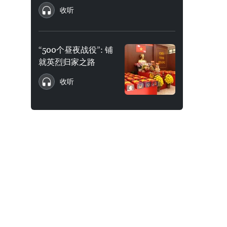
收听
“500个昼夜战役”: 铺
就英烈归家之路
收听