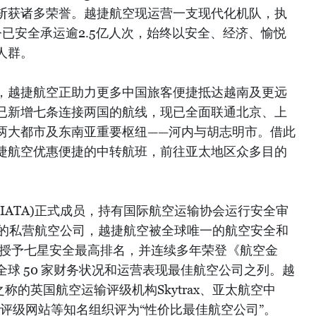
斩获诸多荣誉。越捷航空现运营一支现代化机队，执
今已安全承运逾2.5亿人次，始终以安全、经济、愉悦
人群。
，越捷航空正助力更多中国旅客便捷抵达越南及更远
已新增七条连接两国的航线，现已全面联通北京、上
两大都市及东南亚重要枢纽——河内与胡志明市。借此
捷航空优惠便捷的中转航班，前往亚太地区众多目的
IATA)正式成员，持有国际航空运输协会运行安全审
最大的私营航空公司，越捷航空被全球唯一的航空安全和
tings” 授予七星安全最高排名，并连续多年荣登《航空金
urnal)全球 50 家财务状况和运营表现最佳航空公司之列。越
称的英国航空运输评级机构Skytrax、亚太航空中
产品评级网站等知名组织评为“性价比最佳航空公司”。