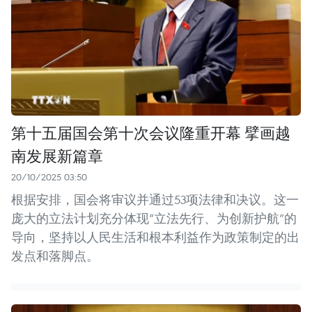
第十五届国会第十次会议隆重开幕 擘画越
南发展新篇章
20/10/2025 03:50
根据安排，国会将审议并通过53项法律和决议。这一
庞大的立法计划充分体现“立法先行、为创新护航”的
导向，坚持以人民生活和根本利益作为政策制定的出
发点和落脚点。