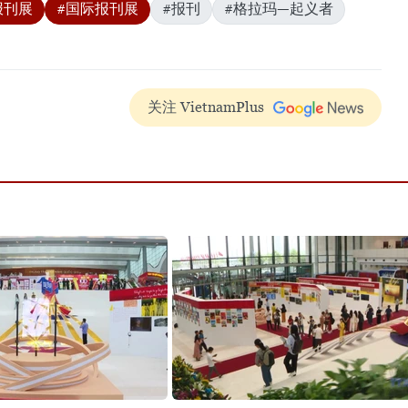
报刊展
#国际报刊展
#报刊
#格拉玛—起义者
关注 VietnamPlus