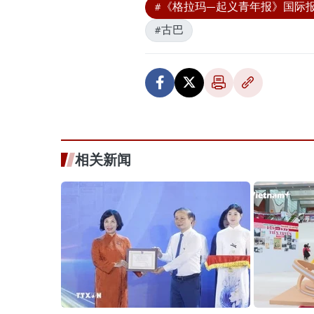
#《格拉玛—起义青年报》国际
#古巴
相关新闻