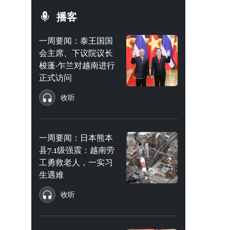
播客
一周要闻：泰王国国
会主席、下议院议长
梭蓬·乍兰对越南进行
正式访问
收听
一周要闻：日本熊本
县7.1级强震：越南劳
工勇救老人，一实习
生遇难
收听