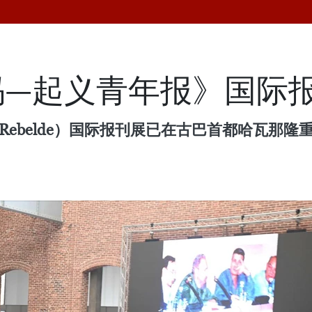
玛—起义青年报》国际
a–Rebelde）国际报刊展已在古巴首都哈瓦那