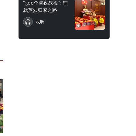
“500个昼夜战役”: 铺
就英烈归家之路
收听