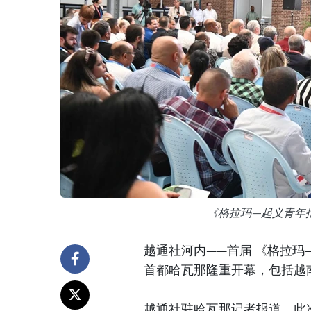
《格拉玛—起义青年
越通社河内——首届 《格拉玛—起
首都哈瓦那隆重开幕，包括越
越通社驻哈瓦那记者报道，此