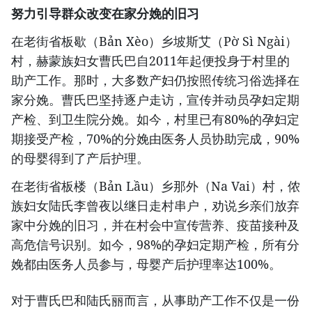
努力引导群众改变在家分娩的旧习
在老街省板歇（Bản Xèo）乡坡斯艾（Pờ Sì Ngài）
村，赫蒙族妇女曹氏巴自2011年起便投身于村里的
助产工作。那时，大多数产妇仍按照传统习俗选择在
家分娩。曹氏巴坚持逐户走访，宣传并动员孕妇定期
产检、到卫生院分娩。如今，村里已有80%的孕妇定
期接受产检，70%的分娩由医务人员协助完成，90%
的母婴得到了产后护理。
在老街省板楼（Bản Lầu）乡那外（Na Vai）村，侬
族妇女陆氏李曾夜以继日走村串户，劝说乡亲们放弃
家中分娩的旧习，并在村会中宣传营养、疫苗接种及
高危信号识别。如今，98%的孕妇定期产检，所有分
娩都由医务人员参与，母婴产后护理率达100%。
对于曹氏巴和陆氏丽而言，从事助产工作不仅是一份