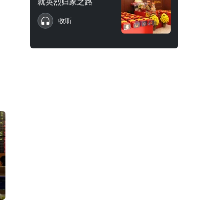
就英烈归家之路
收听