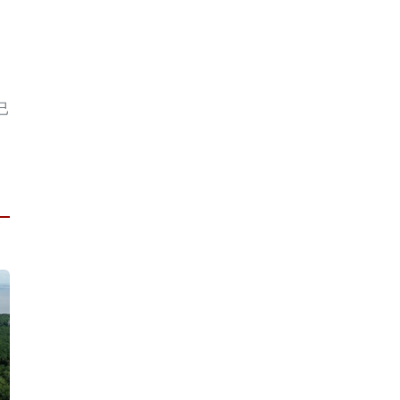
已
，
。