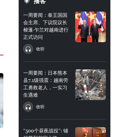
播客
一周要闻：泰王国国
会主席、下议院议长
梭蓬·乍兰对越南进行
正式访问
收听
一周要闻：日本熊本
县7.1级强震：越南劳
工勇救老人，一实习
生遇难
收听
“500个昼夜战役”: 铺