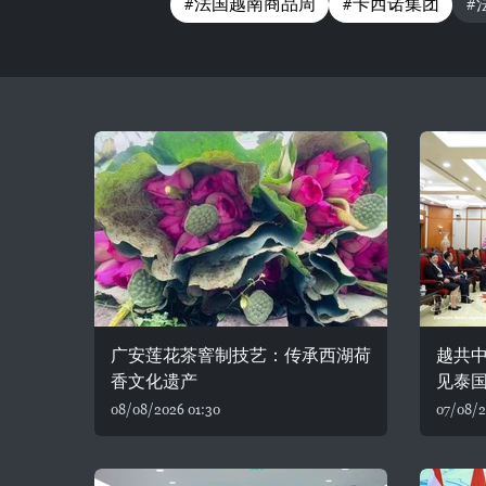
#法国越南商品周
#卡西诺集团
#
广安莲花茶窨制技艺：传承西湖荷
越共
香文化遗产
见泰
08/08/2026 01:30
07/08/2