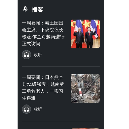
播客
一周要闻：泰王国国
会主席、下议院议长
梭蓬·乍兰对越南进行
正式访问
收听
一周要闻：日本熊本
县7.1级强震：越南劳
工勇救老人，一实习
生遇难
收听