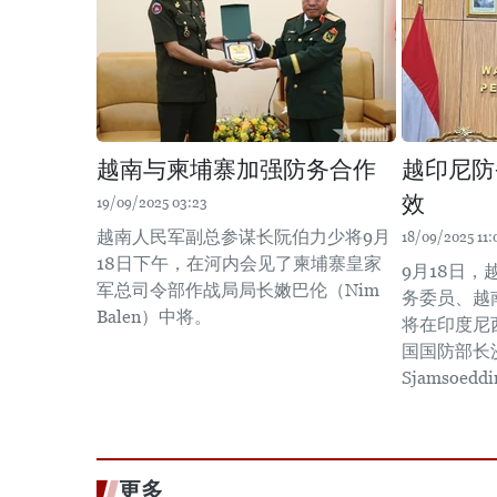
越南与柬埔寨加强防务合作
越印尼防
效
19/09/2025 03:23
越南人民军副总参谋长阮伯力少将9月
18/09/2025 11:
18日下午，在河内会见了柬埔寨皇家
9月18日
军总司令部作战局局长嫩巴伦（Nim
务委员、越
Balen）中将。
将在印度尼
国国防部长沙
Sjamsoedd
更多