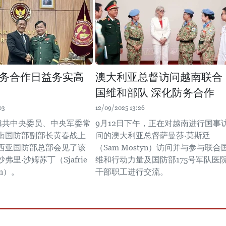
务合作日益务实高
澳大利亚总督访问越南联合
国维和部队 深化防务合作
03
12/09/2025 13:26
，越共中央委员、中央军委常
9月12日下午，正在对越南进行国事
南国防部副部长黄春战上
问的澳大利亚总督萨曼莎·莫斯廷
西亚国防部总部会见了该
（Sam Mostyn）访问并与参与联合
弗里∙沙姆苏丁（Sjafrie
维和行动力量及国防部175号军队医
in）。
干部职工进行交流。