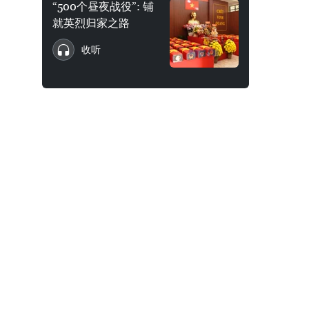
“500个昼夜战役”: 铺
就英烈归家之路
收听