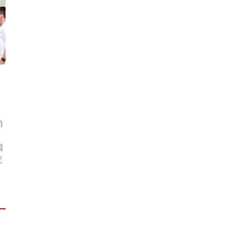
访
国
院