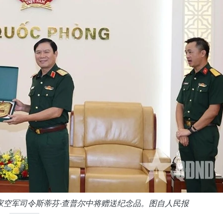
家空军司令斯蒂芬·查普尔中将赠送纪念品。图自人民报