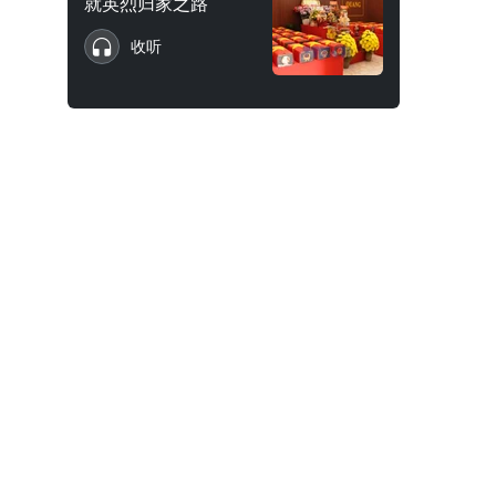
就英烈归家之路
收听