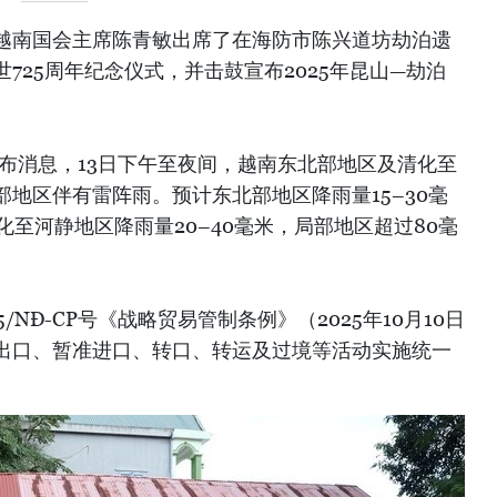
晚，越南国会主席陈青敏出席了在海防市陈兴道坊劫泊遗
725周年纪念仪式，并击鼓宣布2025年昆山—劫泊
布消息，13日下午至夜间，越南东北部地区及清化至
地区伴有雷阵雨。预计东北部地区降雨量15–30毫
化至河静地区降雨量20–40毫米，局部地区超过80毫
5/NĐ-CP号《战略贸易管制条例》（2025年10月10日
出口、暂准进口、转口、转运及过境等活动实施统一