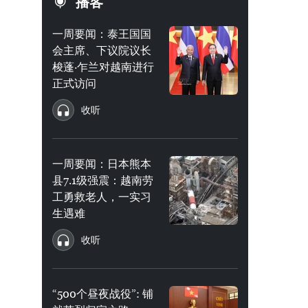
播客
一周要闻：泰王国国
会主席、下议院议长
梭蓬·乍兰对越南进行
正式访问
收听
一周要闻：日本熊本
县7.1级强震：越南劳
工勇救老人，一实习
生遇难
收听
“500个昼夜战役”: 铺