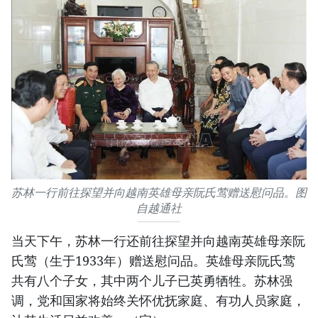
苏林一行前往探望并向越南英雄母亲阮氏莺赠送慰问品。图
自越通社
当天下午，苏林一行还前往探望并向越南英雄母亲阮
氏莺（生于1933年）赠送慰问品。英雄母亲阮氏莺
共有八个子女，其中两个儿子已英勇牺牲。苏林强
调，党和国家将始终关怀优抚家庭、有功人员家庭，