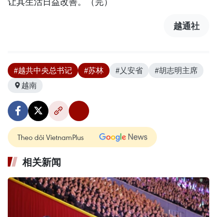
让其生活日益改善。（完）
越通社
#越共中央总书记
#苏林
#乂安省
#胡志明主席
越南
Theo dõi VietnamPlus
相关新闻