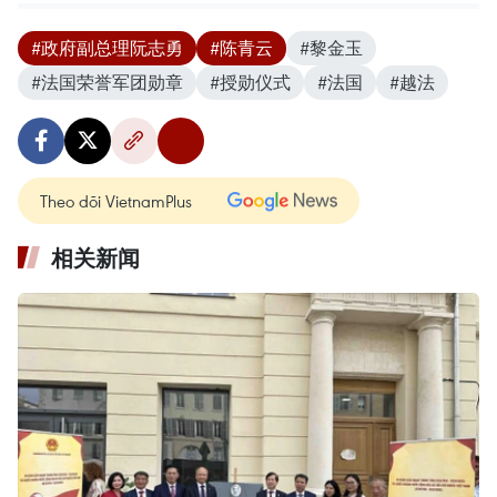
#政府副总理阮志勇
#陈青云
#黎金玉
#法国荣誉军团勋章
#授勋仪式
#法国
#越法
Theo dõi VietnamPlus
相关新闻