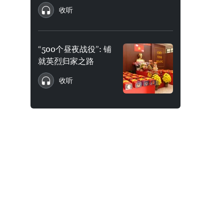
收听
“500个昼夜战役”: 铺
就英烈归家之路
收听