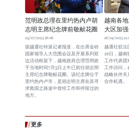
范明政总理在里约热内卢胡
越南各地
志明主席纪念牌前敬献花圈
大区加强
05/07/2025 16:06
16/04/2025 11:
据越通社特派记者报道，在出席金砖
越通社驻法
国家领导人大范围会议及开展系列双
16日，越
边活动框架下，越南政府总理范明政
工作代表团
于当地时间7月5日上午已前往胡志明
工作访问，
主席纪念牌敬献花圈。该纪念牌位于
战略伙伴关
里约热内卢市，是胡志明主席在其寻
合作机遇。
求救国之路途中曾经工作和停留过的
地方。
更多