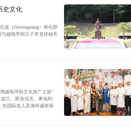
历史文化
道（Gyeongsang）奉化郡
），利用与越南李朝王子李龙祥相关
年欧洲越南河粉文化推广之旅”
6）在捷克、波兰、斯洛伐克、奥地利、
，给国际友人及海外越侨留