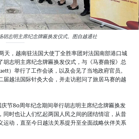
场胡志明主席纪念牌匾换发仪式。图自越通社
7日两天，越南驻法国大使丁全胜率团对法国南部港口城
了胡志明主席纪念牌匾换发仪式，与《马赛曲报》总
rguett）举行了工作会谈，以及会见了当地政府官员。
二届越法国际针灸大会，并走访慰问了旅居马赛的越
国庆节80周年纪念期间举行胡志明主席纪念牌匾换发
，同时也让人们忆起两国人民之间的团结情谊，从昔
义运动，直至今日越法关系提升至全面战略伙伴关系