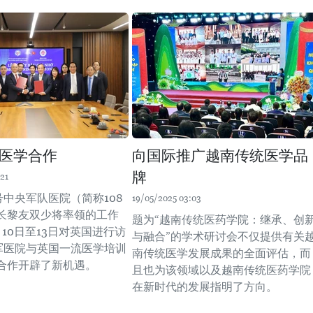
医学合作
向国际推广越南传统医学品
牌
21
号中央军队医院（简称108
19/05/2025 03:03
长黎友双少将率领的工作
题为“越南传统医药学院：继承、创
10日至13日对英国进行访
与融合”的学术研讨会不仅提供有关
8军医院与英国一流医学培训
南传统医学发展成果的全面评估，而
合作开辟了新机遇。
且也为该领域以及越南传统医药学院
在新时代的发展指明了方向。