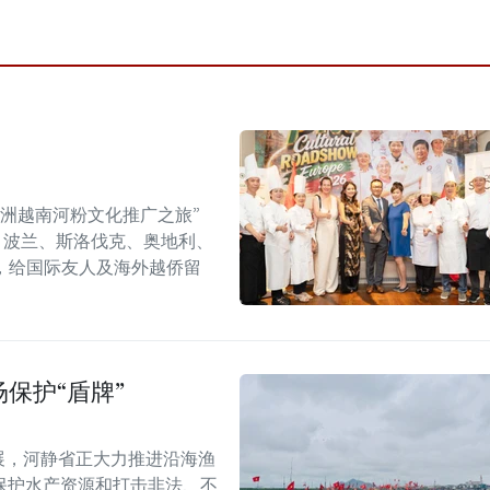
年欧洲越南河粉文化推广之旅”
6）在捷克、波兰、斯洛伐克、奥地利、
，给国际友人及海外越侨留
保护“盾牌”
展，河静省正大力推进沿海渔
保护水产资源和打击非法、不