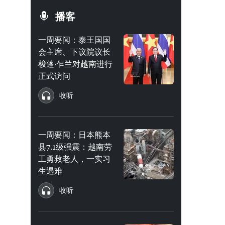
播客
一周要闻：泰王国国
会主席、下议院议长
梭蓬·乍兰对越南进行
正式访问
收听
一周要闻：日本熊本
县7.1级强震：越南劳
工勇救老人，一实习
生遇难
收听