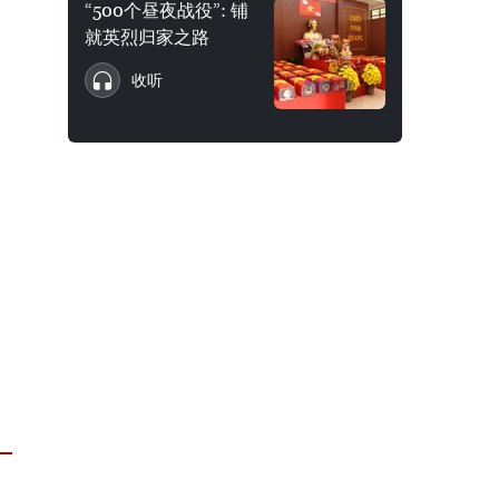
“500个昼夜战役”: 铺
就英烈归家之路
收听