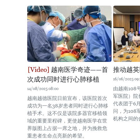
越南医学奇迹——首
推动越英
次成功同时进行心肺移植
16/06/2025 09:
由越南108
14/08/2025 08:00
军医院）院
越南越德医院日前宣布，该医院首次
代表团于6月
成功为一名38岁患者同时进行心肺移
问，为10
植手术。这不仅是该院多器官移植领
机构之间的
域的重要里程碑，更使越南医学在世
界版图上占据一席之地，并为挽救危
重患者生命点亮新的希望。