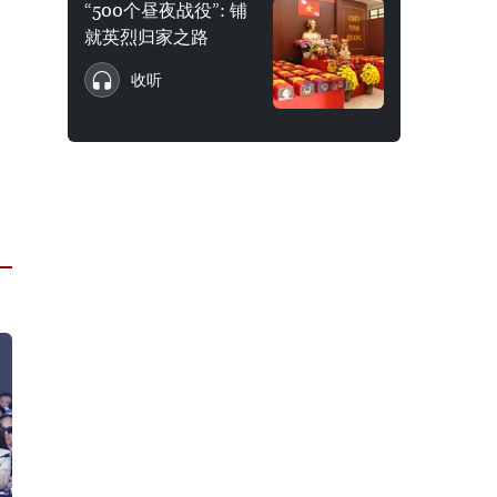
“500个昼夜战役”: 铺
就英烈归家之路
收听