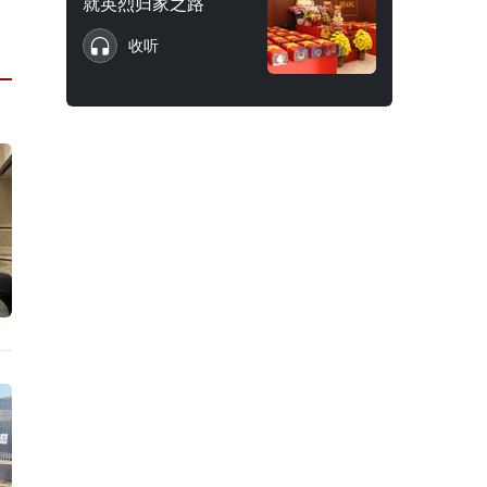
就英烈归家之路
收听