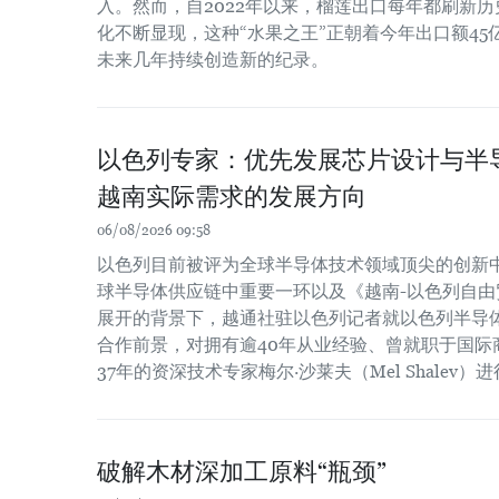
入。然而，自2022年以来，榴莲出口每年都刷新
化不断显现，这种“水果之王”正朝着今年出口额4
未来几年持续创造新的纪录。
以色列专家：优先发展芯片设计与半
越南实际需求的发展方向
06/08/2026 09:58
以色列目前被评为全球半导体技术领域顶尖的创新
球半导体供应链中重要一环以及《越南-以色列自由贸
展开的背景下，越通社驻以色列记者就以色列半导
合作前景，对拥有逾40年从业经验、曾就职于国际
37年的资深技术专家梅尔·沙莱夫（Mel Shalev）
破解木材深加工原料“瓶颈”