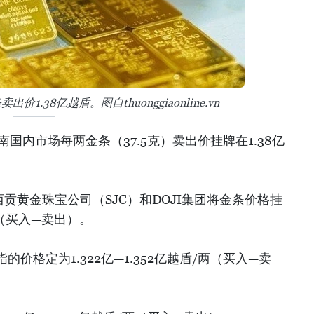
1.38亿越盾。图自thuonggiaonline.vn
南国内市场每两金条（37.5克）卖出价挂牌在1.38亿
西贡黄金珠宝公司（SJC）和DOJI集团将金条价格挂
/两（买入—卖出）。
价格定为1.322亿—1.352亿越盾/两（买入—卖