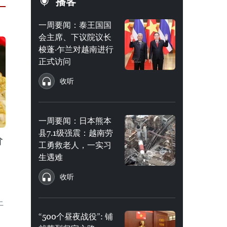
播客
一周要闻：泰王国国
会主席、下议院议长
梭蓬·乍兰对越南进行
正式访问
收听
一周要闻：日本熊本
县7.1级强震：越南劳
价
工勇救老人，一实习
生遇难
收听
上
“500个昼夜战役”: 铺