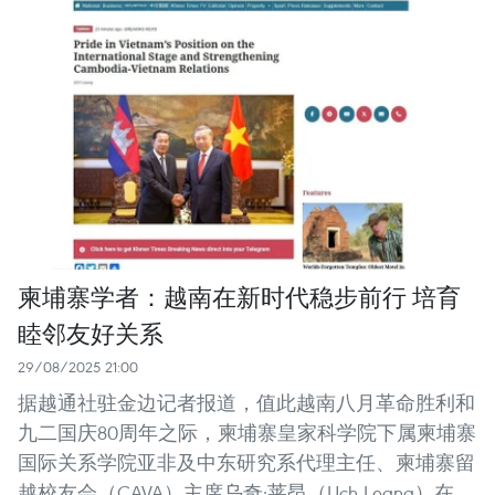
柬埔寨学者：越南在新时代稳步前行 培育
睦邻友好关系
29/08/2025 21:00
据越通社驻金边记者报道，值此越南八月革命胜利和
九二国庆80周年之际，柬埔寨皇家科学院下属柬埔寨
国际关系学院亚非及中东研究系代理主任、柬埔寨留
越校友会（CAVA）主席乌奇·莱昂（Uch Leang）在