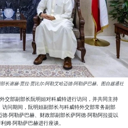
长谢赫·贾拉·贾比尔·阿勒艾哈迈德·阿勒萨巴赫。图自越通社
南外交部副部长阮明姮对科威特进行访问，并共同主持
。访问期间，阮明姮副部长与科威特外交部常务副部
哈迈德·阿勒萨巴赫、财政部副部长萨阿德·阿勒阿拉提以
萨利姆·阿勒萨巴赫进行座谈。