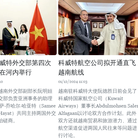
威特外交部第四次
科威特航空公司拟开通直飞
在河内举行
越南航线
10
01/12/2024 11:03
，越南外交部副部长阮明姮
越南驻科威特大使阮德胜日前会见了
交部负责亚洲事务的助理
科威特国家航空公司（Kuwait
萨·乔哈尔·哈亚特（Samee
Airways）董事长Abdulmohsen Sal
ar Hayat）共同主持两国外交
Alfagaan以讨论双方合作计划。此外
治磋商。
双方还就越南贸易和旅游潜力、通过
航空渠道促进两国人民往来等问题进
行讨论。