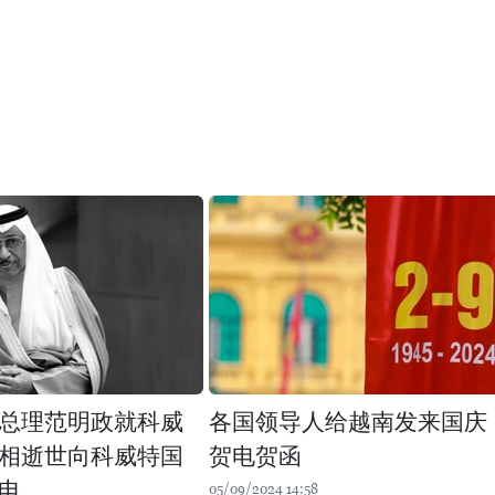
总理范明政就科威
各国领导人给越南发来国庆
相逝世向科威特国
贺电贺函
电
05/09/2024 14:58