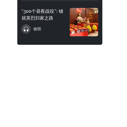
“500个昼夜战役”: 铺
就英烈归家之路
收听