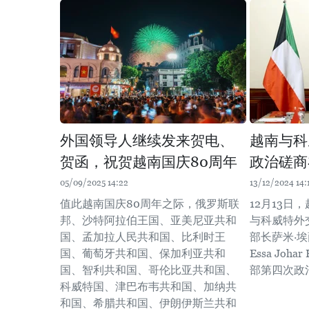
外国领导人继续发来贺电、
越南与科
贺函，祝贺越南国庆80周年
政治磋商
05/09/2025 14:22
13/12/2024 14:
值此越南国庆80周年之际，俄罗斯联
12月13日
邦、沙特阿拉伯王国、亚美尼亚共和
与科威特外
国、孟加拉人民共和国、比利时王
部长萨米·埃
国、葡萄牙共和国、保加利亚共和
Essa Joh
国、智利共和国、哥伦比亚共和国、
部第四次政
科威特国、津巴布韦共和国、加纳共
和国、希腊共和国、伊朗伊斯兰共和