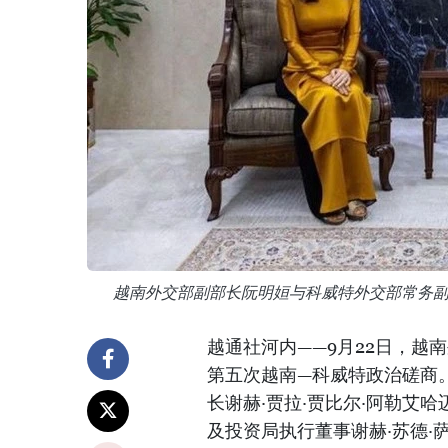
越南外交部副部长阮明姮与科威特外交部常务副部
越通社河内——9月22日，越
第五次越南—科威特政治磋商
长谢赫·贾拉·贾比尔·阿勒艾
及投资局执行董事谢赫·苏德·