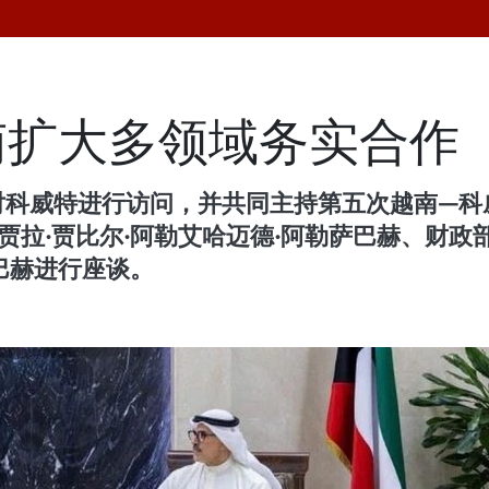
南扩大多领域务实合作
姮对科威特进行访问，并共同主持第五次越南—
贾拉·贾比尔·阿勒艾哈迈德·阿勒萨巴赫、财政
萨巴赫进行座谈。