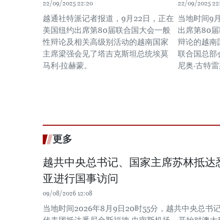
22/09/2025 22:20
22/09/2025 22
越通社特派记者报道，9月22日，正在
当地时间9
美国纽约出席第80届联合国大会一般
出席第80
性辩论及相关高级别活动的越南国家
辩论的越南
主席梁强会见了塔吉克斯坦总统埃莫
联合国总部
马利·拉赫蒙。
尼奥·古特
更多
越共中央总书记、国家主席苏林抵达
亚进行国事访问
09/08/2026 12:08
当地时间2026年8月9日20时55分，越共中央总