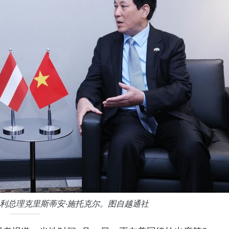
利总理克里斯蒂安·施托克尔。图自越通社