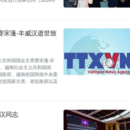
亚进行国事访问（2026年
赛宋蓬·丰威汉逝世致
共和国国会主席赛宋蓬·丰
会、越南社会主义共和国国
国政府、越南祖国阵线中央委
老挝国家主席、老挝政府以及
汉同志