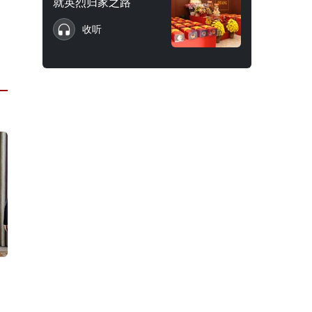
就英烈归家之路
收听