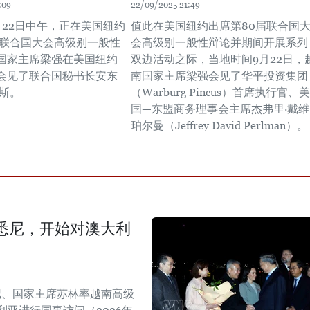
:09
22/09/2025 21:49
月22日中午，正在美国纽约
值此在美国纽约出席第80届联合国
届联合国大会高级别一般性
会高级别一般性辩论并期间开展系列
国家主席梁强在美国纽约
双边活动之际，当地时间9月22日，
会见了联合国秘书长安东
南国家主席梁强会见了华平投资集团
雷斯。
（Warburg Pincus）首席执行官、美
国—东盟商务理事会主席杰弗里·戴维
珀尔曼（Jeffrey David Perlman）。 
悉尼，开始对澳大利
书记、国家主席苏林率越南高级