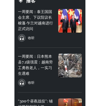
播客
一周要闻：泰王国国
会主席、下议院议长
梭蓬·乍兰对越南进行
正式访问
收听
一周要闻：日本熊本
县7.1级强震：越南劳
工勇救老人，一实习
生遇难
收听
“500个昼夜战役”: 铺