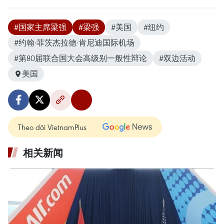
#国家主席梁强
#梁强
#美国
#纽约
#约翰·菲茨杰拉德·肯尼迪国际机场
#第80届联合国大会高级别一般性辩论
#双边活动
美国
Theo dõi VietnamPlus
相关新闻