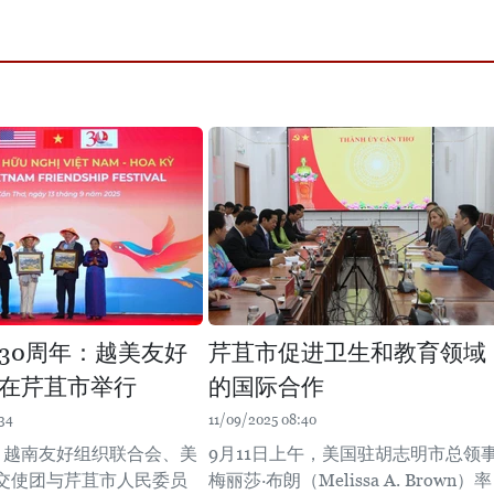
30周年：越美友好
芹苴市促进卫生和教育领域
在芹苴市举行
的国际合作
34
11/09/2025 08:40
晚，越南友好组织联合会、美
9月11日上午，美国驻胡志明市总领
交使团与芹苴市人民委员
梅丽莎·布朗（Melissa A. Brown）率