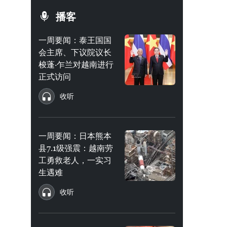
播客
一周要闻：泰王国国
会主席、下议院议长
梭蓬·乍兰对越南进行
正式访问
收听
一周要闻：日本熊本
县7.1级强震：越南劳
工勇救老人，一实习
生遇难
收听