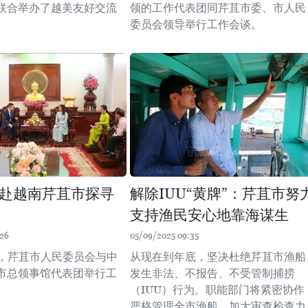
联合举办了越美友好交流
领的工作代表团同芹苴市委、市人民
委员会领导举行工作会谈。
赴越南芹苴市探寻
解除IUU“黄牌”：芹苴市努
支持渔民安心地靠海谋生
:26
05/09/2025 09:35
午，芹苴市人民委员会与中
从现在到年底，坚决杜绝芹苴市渔船
市总领事馆代表团举行工
发生非法、不报告、不受管制捕捞
（IUU）行为。职能部门将紧密协作
严格管理全市渔船，加大审查检查力