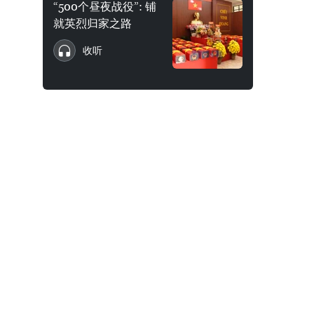
“500个昼夜战役”: 铺
就英烈归家之路
收听