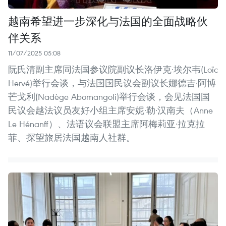
越南希望进一步深化与法国的全面战略伙
伴关系
11/07/2025 05:08
阮氏清副主席同法国参议院副议长洛伊克·埃尔韦(Loïc
Hervé)举行会谈，与法国国民议会副议长娜德吉·阿博
芒戈利(Nadège Abomangoli)举行会谈，会见法国国
民议会越法议员友好小组主席安妮·勒·汉南夫（Anne
Le Hénanff）、法语议会联盟主席阿梅莉亚·拉克拉
菲、探望旅居法国越南人社群。