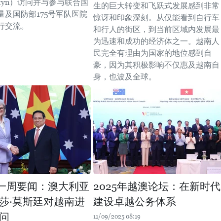
ostyn）访问并与参与联合国
生的巨大转变和飞跃式发展感到非常
量及国防部175号军队医院
惊讶和印象深刻。从仅能看到自行车
行交流。
和行人的街区，到当前区域内发展最
为迅速和成功的经济体之一。越南人
民完全有理由为国家的地位感到自
豪，因为其积极影响不仅惠及越南自
身，也波及全球。
一周要闻：澳大利亚
2025年越澳论坛：在新时代
莎·莫斯廷对越南进
建设卓越公务体系
问
11/09/2025 08:19