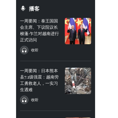
播客
一周要闻：泰王国国
会主席、下议院议长
梭蓬·乍兰对越南进行
正式访问
收听
一周要闻：日本熊本
县7.1级强震：越南劳
工勇救老人，一实习
生遇难
收听