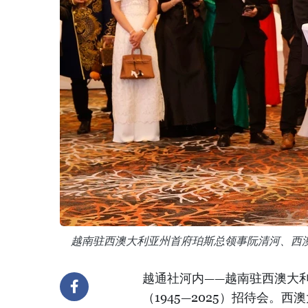
越南驻西澳大利亚州首府珀斯总领事阮清河、西
越通社河内——越南驻西澳大
（1945—2025）招待会。