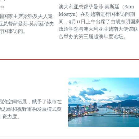
澳大利亚总督萨曼莎·莫斯廷（Sam
00
Mostyn）在对越南进行国事访问期
南国家主席梁强及夫人邀
间，9月11日上午出席了由胡志明国
亚总督萨曼莎·莫斯廷偕夫
政治学院与澳大利亚驻越南大使馆联
行国事访问。
合举办的第三届越澳年度论坛。
后的空间拓展，赋予了该市在
新思维和视野重构发展模式奠
引资力度。