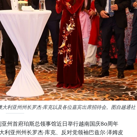
澳大利亚州州长罗杰·库克以及各位嘉宾出席招待会。图自越通社
利亚州首府珀斯总领事馆近日举行越南国庆80周年
西澳大利亚州州长罗杰·库克、反对党领袖巴兹尔·泽姆皮