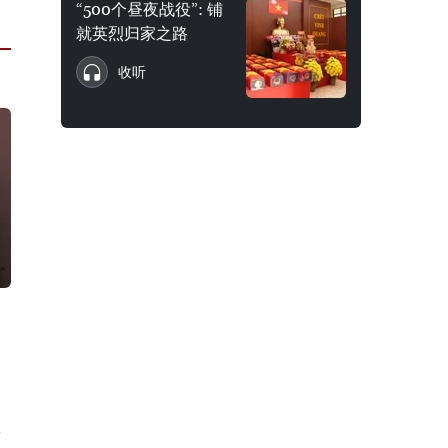
“500个昼夜战役”: 铺
就英烈归家之路
收听
发