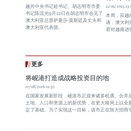
越共中央书记处书记、胡志明市市委
11/09/2025 23:
书记陈流光9月12日在胡志明市会见了
本周，应越
澳大利亚总督萨曼莎·莫斯廷及丈夫和
请，澳大利
澳大利亚代表团。
君对越南进
更多
将岘港打造成战略投资目的地
07/08/2026 01:32
在国家发展新阶段，岘港市正迎来诸多机遇。合并
土地、人口和资源上的新优势，在更大格局上以全
定了基础。为了实现这一目标，该市正在加大招商