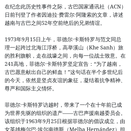
在纪念此历史性事件之际，古巴国家通讯社（ACN）
日前刊登了作者因迪拉·费雷尔·阿隆索的文章，讲述
越南与古巴之间52年空前绝后的兄弟情谊。
1973年9月15日上午，菲德尔·卡斯特罗与范文同总
理一起跨过北海江浮桥，高举溪山（Khe Sanh）旅
的胜利旗帜，走在战壕之间，向每一位战士致意。在
241高地，菲德尔·卡斯特罗坚定宣告：“为了越南，
古巴愿意献出自己的鲜血！”这句话在半个多世纪后
的今天，依然是坚贞友谊的象征，凝结着抗争精神、
尊严和国际主义情怀。
菲德尔·卡斯特罗访越时，带来了一个在十年前已成
为世界先驱的组织的遗产——古巴声援南越委员会。
该组织于1963年9月25日根据菲德尔的倡议成立，由
女英雄梅尔巴·埃尔南德斯（Melba Hernández）担