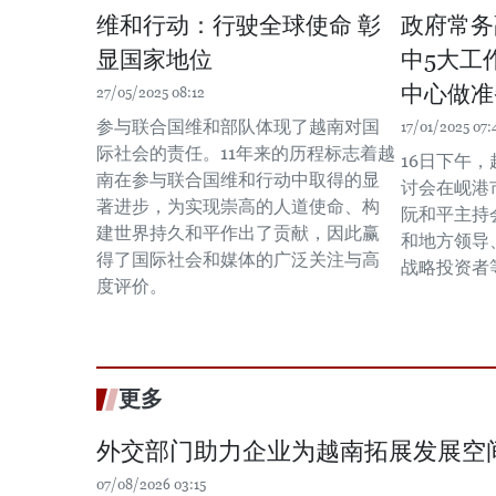
维和行动：行驶全球使命 彰
政府常务
显国家地位
中5大工
中心做准
27/05/2025 08:12
参与联合国维和部队体现了越南对国
17/01/2025 07:
际社会的责任。11年来的历程标志着越
16日下午
南在参与联合国维和行动中取得的显
讨会在岘港
著进步，为实现崇高的人道使命、构
阮和平主持
建世界持久和平作出了贡献，因此赢
和地方领导
得了国际社会和媒体的广泛关注与高
战略投资者
度评价。
更多
外交部门助力企业为越南拓展发展空
07/08/2026 03:15