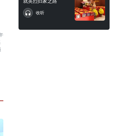
就英烈归家之路
收听
午
越
强