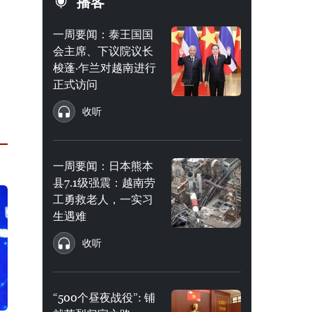
播客
一周要闻：泰王国国
会主席、下议院议长
梭蓬·乍兰对越南进行
正式访问
收听
一周要闻：日本熊本
县7.1级强震：越南劳
工勇救老人，一实习
生遇难
收听
“500个昼夜战役”: 铺