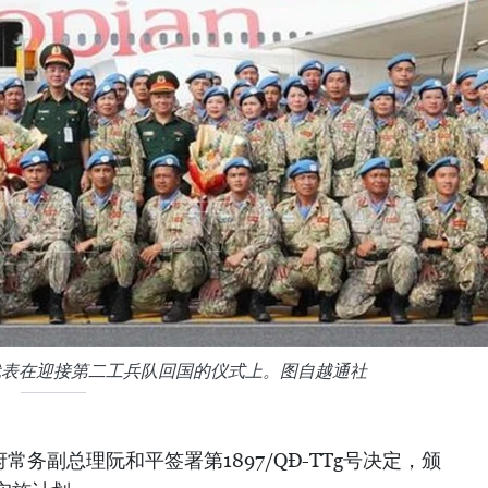
代表在迎接第二工兵队回国的仪式上。图自越通社
常务副总理阮和平签署第1897/QĐ-TTg号决定，颁