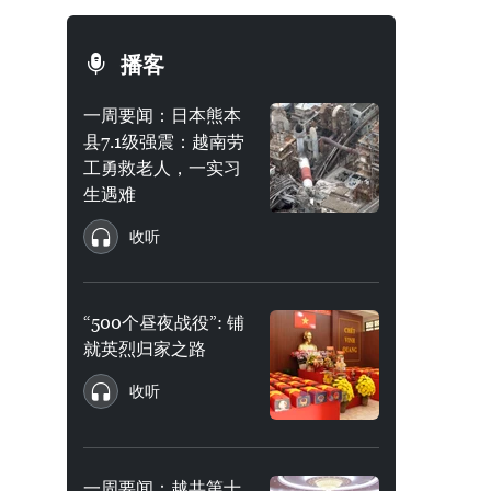
播客
一周要闻：日本熊本
县7.1级强震：越南劳
工勇救老人，一实习
生遇难
收听
“500个昼夜战役”: 铺
就英烈归家之路
收听
一周要闻：越共第十