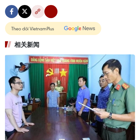
Theo dõi VietnamPlus
相关新闻