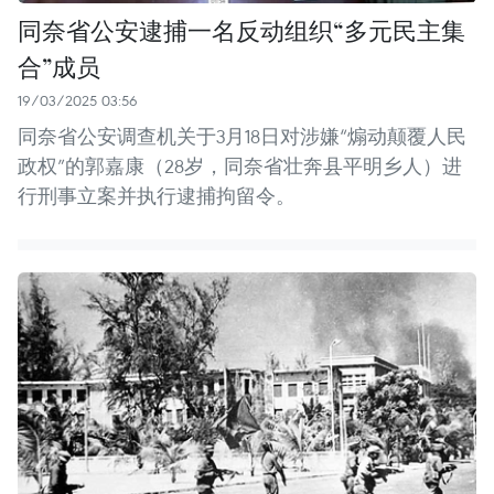
同奈省公安逮捕一名反动组织“多元民主集
合”成员
19/03/2025 03:56
同奈省公安调查机关于3月18日对涉嫌“煽动颠覆人民
政权”的郭嘉康（28岁，同奈省壮奔县平明乡人）进
行刑事立案并执行逮捕拘留令。