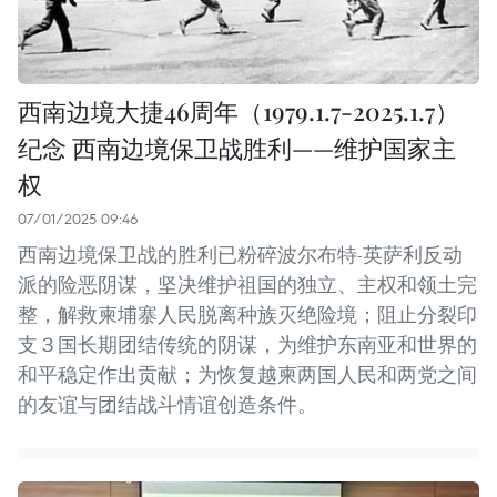
西南边境大捷46周年（1979.1.7-2025.1.7）
纪念 西南边境保卫战胜利——维护国家主
权
07/01/2025 09:46
西南边境保卫战的胜利已粉碎波尔布特-英萨利反动
派的险恶阴谋，坚决维护祖国的独立、主权和领土完
整，解救柬埔寨人民脱离种族灭绝险境；阻止分裂印
支３国长期团结传统的阴谋，为维护东南亚和世界的
和平稳定作出贡献；为恢复越柬两国人民和两党之间
的友谊与团结战斗情谊创造条件。