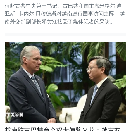
值此古共中央第一书记、古巴共和国主席米格尔·迪
亚斯—卡内尔·贝穆德斯对越南进行国事访问之际，越
南外交部副部长邓黄江接受了媒体记者的采访。
越南驻古巴特命全权大使黎光龙：越古友