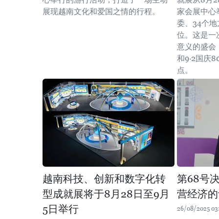
展现越南文化和爱国之情的行程。
家会展中心
委、34个地
位。这是一
意义的盛会
和9·2国庆
点。
越南科技、创新和数字化转
第68号
型成就展将于8月28日至9月
营经济的
5日举行
26/08/2025 03