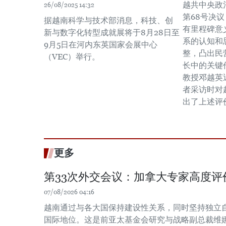
越共中央政
26/08/2025 14:32
第68号决议
据越南科学与技术部消息，科技、创
有里程碑意
新与数字化转型成就展将于8月28日至
系的认知和
9月5日在河内东英国家会展中心
整，凸出民
（VEC）举行。
长中的关键
教授邓越英
者采访时对
出了上述评
更多
第33次外交会议：加拿大专家高度评
07/08/2026 04:16
越南通过与各大国保持建设性关系，同时坚持独立
国际地位。这是前亚太基金会研究与战略副总裁维娜