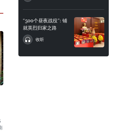
“500个昼夜战役”: 铺
就英烈归家之路
收听
5
南
·