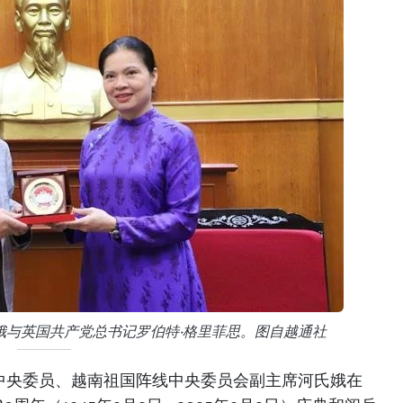
娥与英国共产党总书记罗伯特·格里菲思。图自越通社
共中央委员、越南祖国阵线中央委员会副主席河氏娥在