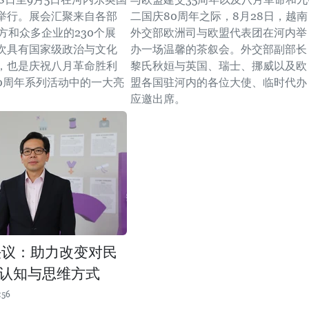
举行。展会汇聚来自各部
二国庆80周年之际，8月28日，越南
方和众多企业的230个展
外交部欧洲司与欧盟代表团在河内举
次具有国家级政治与文化
办一场温馨的茶叙会。外交部副部长
，也是庆祝八月革命胜利
黎氏秋姮与英国、瑞士、挪威以及欧
80周年系列活动中的一大亮
盟各国驻河内的各位大使、临时代办
应邀出席。
决议：助力改变对民
认知与思维方式
:56