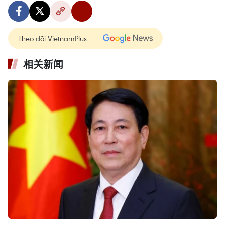
Theo dõi VietnamPlus
相关新闻