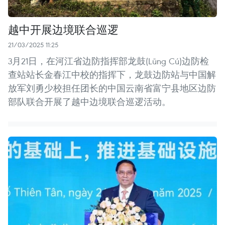
越中开展边境联合巡逻
21/03/2025 11:25
3月21日，在河江省边防指挥部龙鼓(Lũng Cú)边防检
查站站长金春江中校的指挥下，龙鼓边防站与中国解
放军刘勇少校担任团长的中国云南省富宁县地区边防
部队联合开展了越中边境联合巡逻活动。