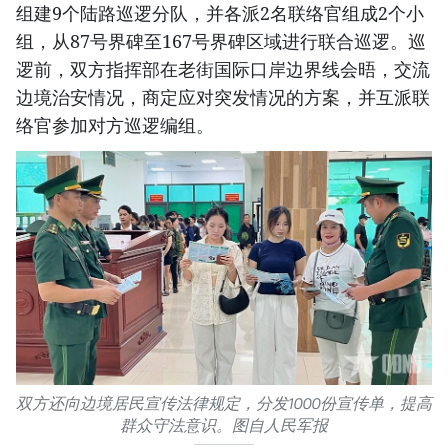
组建9个陆路巡逻分队，并各派2名联络官组成2个小
组，从87号界碑至167号界碑区域进行联合巡逻。巡
逻前，双方指挥部在老街国际口岸边界线会晤，交流
边境治安情况，商定应对突发情况的方案，并互派联
络官参加对方巡逻编组。
双方还向边境居民宣传法律规定，分发1000份宣传单，提高
群众守法意识。图自人民军报