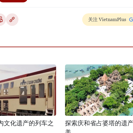
关注 VietnamPlus
内文化遗产的列车之
探索庆和省占婆塔的遗
美