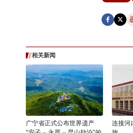
相关新闻
广宁省正式公布世界遗产
连接河
“安子 – 永严 – 昆山劫泊”的
旅