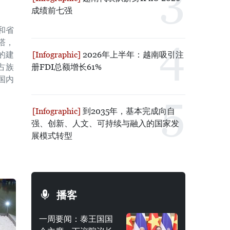
成绩前七强
和省
塔，
2026年上半年：越南吸引注
的建
册FDI总额增长61%
占族
国内
到2035年，基本完成向自
强、创新、人文、可持续与融入的国家发
展模式转型
播客
一周要闻：泰王国国