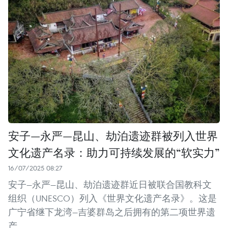
安子—永严—昆山、劫泊遗迹群被列入世界
文化遗产名录：助力可持续发展的“软实力”
16/07/2025 08:27
安子—永严—昆山、劫泊遗迹群近日被联合国教科文
组织（UNESCO）列入《世界文化遗产名录》。这是
广宁省继下龙湾—吉婆群岛之后拥有的第二项世界遗
产。