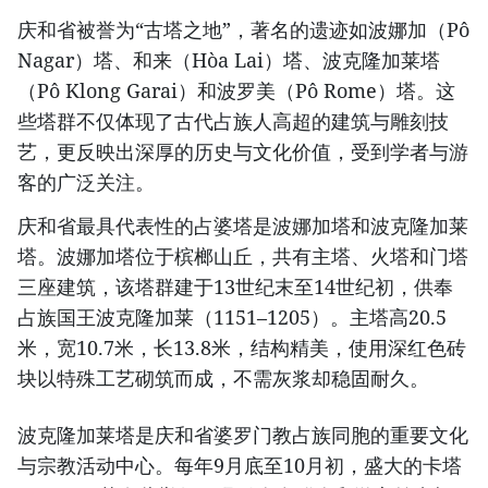
庆和省被誉为“古塔之地”，著名的遗迹如波娜加（Pô
Nagar）塔、和来（Hòa Lai）塔、波克隆加莱塔
（Pô Klong Garai）和波罗美（Pô Rome）塔。这
些塔群不仅体现了古代占族人高超的建筑与雕刻技
艺，更反映出深厚的历史与文化价值，受到学者与游
客的广泛关注。
庆和省最具代表性的占婆塔是波娜加塔和波克隆加莱
塔。波娜加塔位于槟榔山丘，共有主塔、火塔和门塔
三座建筑，该塔群建于13世纪末至14世纪初，供奉
占族国王波克隆加莱（1151–1205）。主塔高20.5
米，宽10.7米，长13.8米，结构精美，使用深红色砖
块以特殊工艺砌筑而成，不需灰浆却稳固耐久。
波克隆加莱塔是庆和省婆罗门教占族同胞的重要文化
与宗教活动中心。每年9月底至10月初，盛大的卡塔