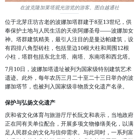
在波克隆加莱塔观光游览的游客。图自越通社
位于北芽庄坊古老的波娜加塔群建于8至13世纪，供
奉保护土地与人民生活的天依阿娜圣母——波娜加女
神。塔群建筑精美，最引人注目的是曼达帕建筑，设
有四排八角型砖柱，包括里边10根大柱和周围12根
小柱，塔群包括东北主塔、南塔、东南塔和西北塔。
7月10日，波娜加塔遗址被列为国家级特别建筑艺术
遗迹。此外，每年农历三月二十至二十三日举办的波
娜加塔节，也被列入国家级非物质文化遗产名录。
保护与弘扬文化遗产
庆和省文化体育与旅游厅厅长阮文和表示，当地政府
正在同有关单位配合，开展多项文物修缮美化，以满
足人民群众的文化与信仰需求。与此同时，一系列富