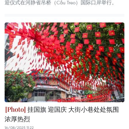
迎仪式在河静省吊桥（Cầu Treo）国际口岸举行。
挂国旗 迎国庆 大街小巷处处氛围
浓厚热烈
16/08/2025 11:22