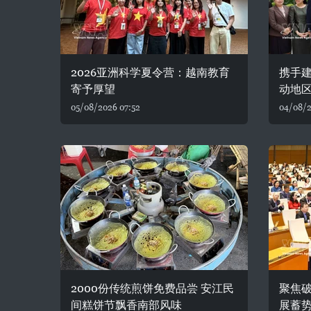
2026亚洲科学夏令营：越南教育
携手建
寄予厚望
动地
05/08/2026 07:52
04/08/2
2000份传统煎饼免费品尝 安江民
聚焦破
间糕饼节飘香南部风味
展蓄