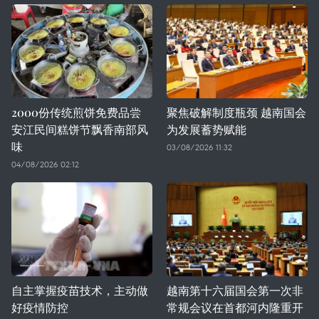
2000份传统煎饼免费品尝
聚焦破解制度瓶颈 越南国会
安江民间糕饼节飘香南部风
为发展蓄势赋能
味
03/08/2026 11:32
04/08/2026 02:12
自主掌握疫苗技术，主动做
越南第十六届国会第一次非
好疫情防控
常规会议在首都河内隆重开