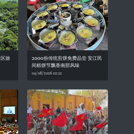
社区旅
2000份传统煎饼免费品尝 安江民
间糕饼节飘香南部风味
04/08/2026 02:12