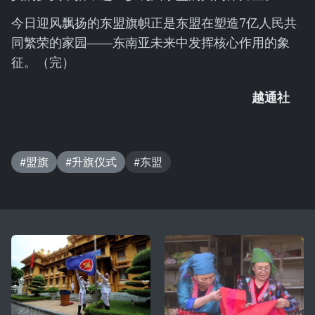
今日迎风飘扬的东盟旗帜正是东盟在塑造7亿人民共
同繁荣的家园——东南亚未来中发挥核心作用的象
征。（完）
越通社
#盟旗
#升旗仪式
#东盟