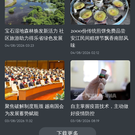
宝石湿地森林焕发新活力 社
2000份传统煎饼免费品尝
区旅游助力得乐省绿色发展
安江民间糕饼节飘香南部风
味
04/08/2026 03:23
04/08/2026 02:12
聚焦破解制度瓶颈 越南国会
自主掌握疫苗技术，主动做
为发展蓄势赋能
好疫情防控
03/08/2026 11:32
03/08/2026 08:19
下载更多