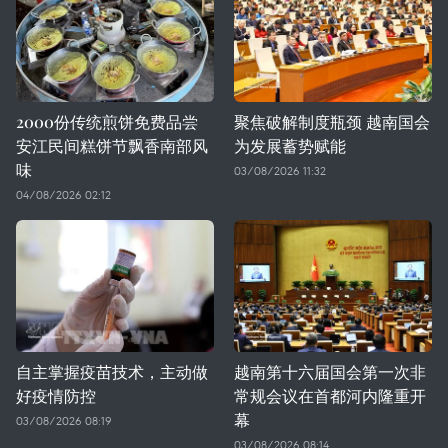
2000份传统煎饼免费品尝
聚焦破解制度瓶颈 越南国会
安江民间糕饼节飘香南部风
为发展蓄势赋能
味
03/08/2026 11:32
04/08/2026 02:12
自主掌握疫苗技术，主动做
越南第十六届国会第一次非
好疫情防控
常规会议在首都河内隆重开
幕
03/08/2026 08:19
03/08/2026 08:14