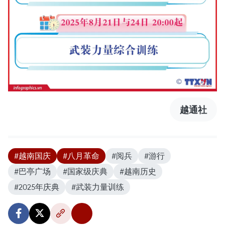
越通社
#越南国庆
#八月革命
#阅兵
#游行
#巴亭广场
#国家级庆典
#越南历史
#2025年庆典
#武装力量训练