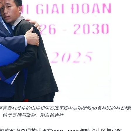
亨普西村发生的山洪和泥石流灾难中成功拯救90名村民的村长穆
Thi）给予支持与激励。图自越通社
越南政府总理范明政在2021—2025年阶段山区与少数