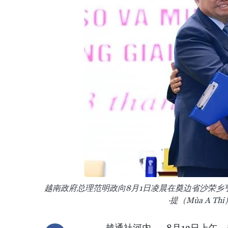
越南政府总理范明政向8月1日凌晨在奠边省沙荣乡
·提（Mùa A 
越通社河内——8月13日上午，