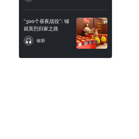
“500个昼夜战役”: 铺
就英烈归家之路
收听