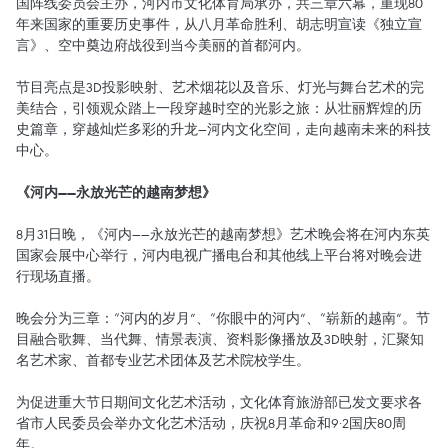
国阵线委员会主办，河内市文化体育局承办，共三章六幕，重现80
年来国家的重要历史事件，从八月革命胜利、胡志明宣读《独立宣
言》、空中奠边府战役到当今美丽的首都河内。
节目亮点是3D投影映射、艺术烟花以及音乐、灯光与舞台艺术的完
美结合，引领观众踏上一段穿越时空的光影之旅：从壮丽辉煌的历
史篇章，穿越灿烂多彩的升龙—河内文化空间，走向越南未来的科技
中心。
《河内——永放光芒的越南梦想》
8月31日晚，《河内——永放光芒的越南梦想》艺术晚会将在河内东英
国家会展中心举行，河内电视广播电台和其他线上平台将对晚会进
行现场直播。
晚会分为三章：“河内的岁月”、“你眼中的河内”、“崭新的越南”。节
目融合歌舞、当代舞、情景表演、资料影像播放及3D映射，汇聚知
名艺术家、首都专业艺术团体及艺术院校学生。
为促进重大节日期间文化艺术活动，文化体育旅游部已发文要求各
省市人民委员会举办文化艺术活动，庆祝8月革命和9·2国庆80周
年。