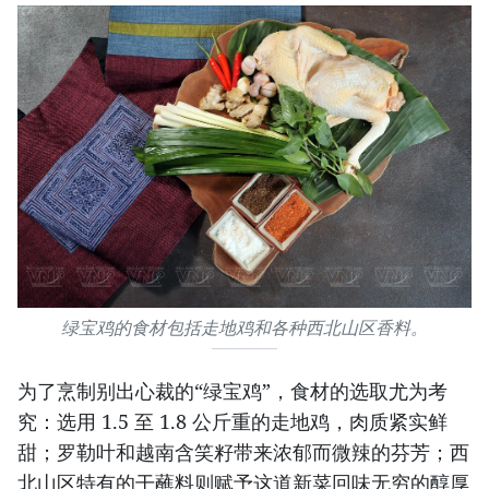
绿宝鸡的食材包括走地鸡和各种西北山区香料。
为了烹制别出心裁的“绿宝鸡”，食材的选取尤为考
究：选用 1.5 至 1.8 公斤重的走地鸡，肉质紧实鲜
甜；罗勒叶和越南含笑籽带来浓郁而微辣的芬芳；西
北山区特有的干蘸料则赋予这道新菜回味无穷的醇厚