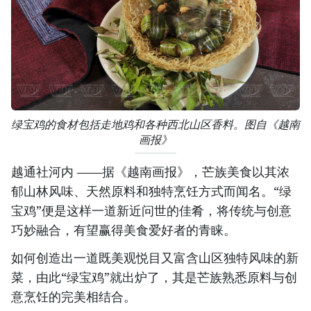
绿宝鸡的食材包括走地鸡和各种西北山区香料。图自《越南
画报》
越通社河内 ——据《越南画报》，芒族美食以其浓
郁山林风味、天然原料和独特烹饪方式而闻名。“绿
宝鸡”便是这样一道新近问世的佳肴，将传统与创意
巧妙融合，有望赢得美食爱好者的青睐。
如何创造出一道既美观悦目又富含山区独特风味的新
菜，由此“绿宝鸡”就出炉了，其是芒族熟悉原料与创
意烹饪的完美相结合。