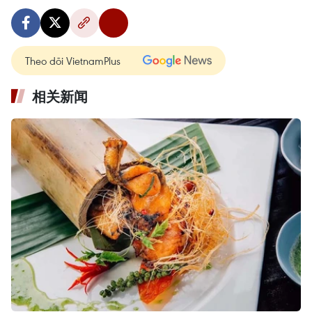
Theo dõi VietnamPlus
相关新闻