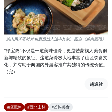
鸡肉用芳香叶片包裹后放入油中炸制。图自《越南画报》
“绿宝鸡”不仅是一道美味佳肴，更是芒蒙族人美食创
新与精致的象征。这道菜肴极大地丰富了山区饮食文
化，并有助于向国内外游客推广其独特的传统价值。
（完）
越通社
#绿宝鸡
#西北山林
#芒族美食