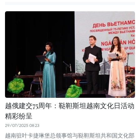
越俄建交75周年：鞑靼斯坦越南文化日活动
精彩纷呈
29/07/2025 08:23
越南驻叶卡捷琳堡总领事馆与鞑靼斯坦共和国文化部