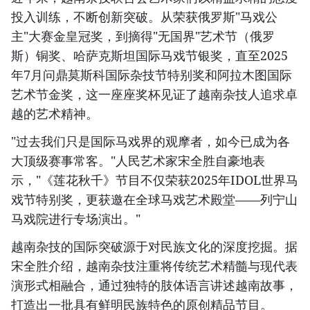
投入训练，不断创新突破。从荣获俄罗斯"马戏公
主"大赛金皇冠奖，到摘得"无国界"艺术节（俄罗
斯）铜奖、哈萨克斯坦国际马戏节银奖，直至2025
年7月问鼎莫斯科国际杂技节特别奖和阿拉木图国际
艺术节金奖，这一座座奖杯见证了越南杂技人追求卓
越的艺术精神。
"过去我们只是国际马戏界的观摩者，如今已成为各
大顶级赛事常客。"人民艺术家宋全胜自豪地表
示，"《莲花秋千》节目不仅荣获2025年IDOL世界马
戏节特别奖，更获邀在全球马戏艺术殿堂——列宁山
马戏院进行专场演出。"
越南杂技的国际突破源于对民族文化的深度挖掘。据
宋全胜介绍，越南杂技注重将传统艺术精髓与现代表
演形式相融合，通过独特的肢体语言讲述越南故事，
打造出一批具有鲜明民族特色的原创精品节目。