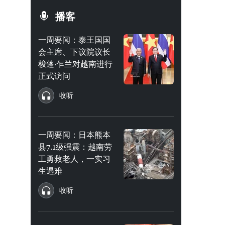
播客
一周要闻：泰王国国
会主席、下议院议长
梭蓬·乍兰对越南进行
正式访问
收听
一周要闻：日本熊本
县7.1级强震：越南劳
工勇救老人，一实习
生遇难
收听