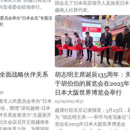
与保障人权”的越日两党理
团会见了日本高层领导人及旅居日本
兴安省委会驻地举行。
越南人社群代表。
全面战略伙伴关系
胡志明主席诞辰135周年：
于胡伯伯的展览会在2025年
日本大阪世界博览会举行
50
岘港市人民委员会举办"日本
23/05/2025 08:57
活动，围绕"深化越南-日本
越通社驻东京记者报道，5月23日，
伴关系发展潜力"主题展开
为 “胡志明主席——和平与友谊象征”
此次会议召开正值越南各
览会在2025年日本大阪世界博览会
机构改革之际，为两国拓