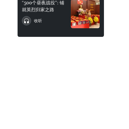
“500个昼夜战役”: 铺
就英烈归家之路
收听