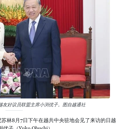
越友好议员联盟主席小渕优子。图自越通社
记苏林8月7日下午在越共中央驻地会见了来访的日越
（Yuko Obuchi）。