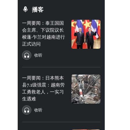
播客
一周要闻：泰王国国
会主席、下议院议长
梭蓬·乍兰对越南进行
正式访问
收听
一周要闻：日本熊本
县7.1级强震：越南劳
工勇救老人，一实习
生遇难
收听