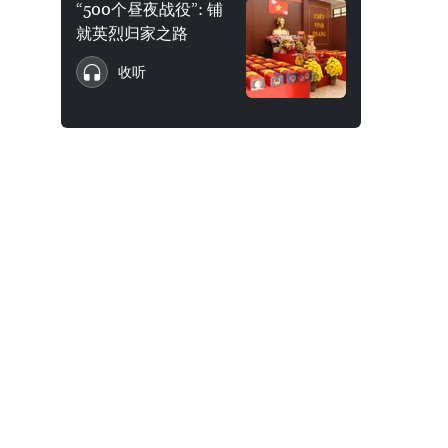
“500个昼夜战役”: 铺
就英烈归家之路
收听