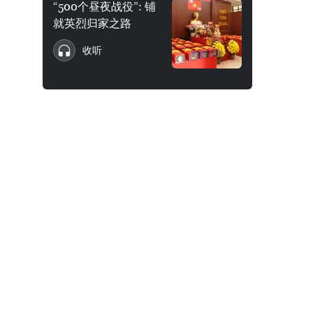
“500个昼夜战役”: 铺
就英烈归家之路
收听