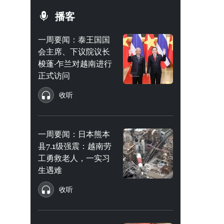
播客
一周要闻：泰王国国
会主席、下议院议长
梭蓬·乍兰对越南进行
正式访问
收听
一周要闻：日本熊本
县7.1级强震：越南劳
工勇救老人，一实习
生遇难
收听