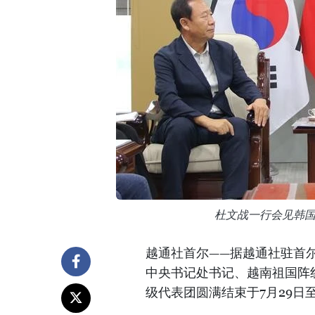
杜文战一行会见韩
越通社首尔——据越通社驻首
中央书记处书记、越南祖国阵
级代表团圆满结束于7月29日