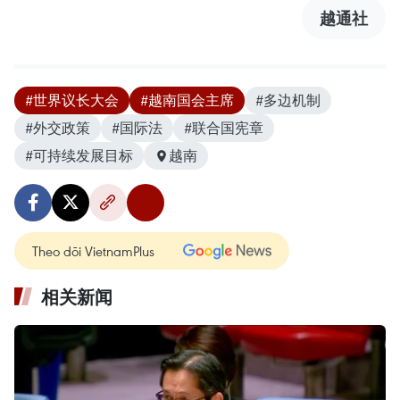
越通社
#世界议长大会
#越南国会主席
#多边机制
#外交政策
#国际法
#联合国宪章
#可持续发展目标
越南
Theo dõi VietnamPlus
相关新闻