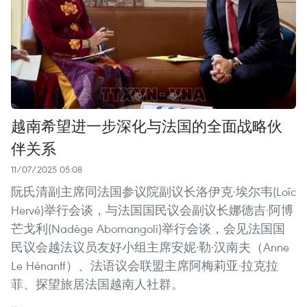
越南希望进一步深化与法国的全面战略伙
伴关系
11/07/2025 05:08
阮氏清副主席同法国参议院副议长洛伊克·埃尔韦(Loïc
Hervé)举行会谈，与法国国民议会副议长娜德吉·阿博
芒戈利(Nadège Abomangoli)举行会谈，会见法国国
民议会越法议员友好小组主席安妮·勒·汉南夫（Anne
Le Hénanff）、法语议会联盟主席阿梅莉亚·拉克拉
菲、探望旅居法国越南人社群。