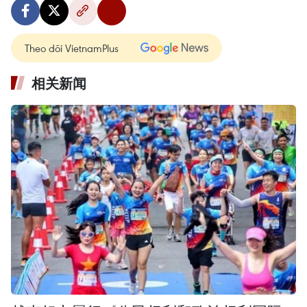
Theo dõi VietnamPlus
相关新闻