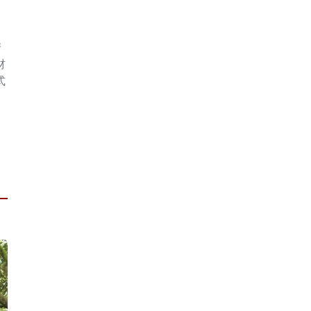
产
材
式