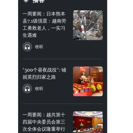
播客
一周要闻：日本熊本
县7.1级强震：越南劳
工勇救老人，一实习
生遇难
收听
“500个昼夜战役”: 铺
就英烈归家之路
收听
一周要闻：越共第十
四届中央委员会第三
次全体会议隆重举行