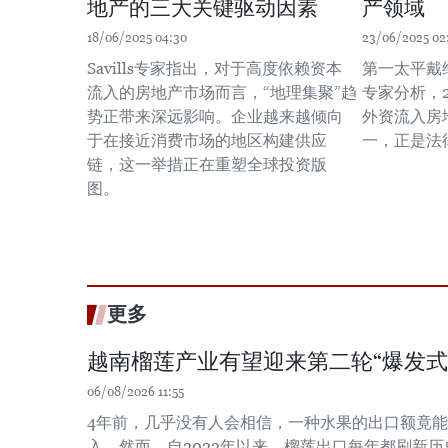
地产的三大关键驱动因素
产领域
18/06/2025 04:30
23/06/2025 02
Savills专家指出，对于高度依赖资本
第一太平戴维
流入的房地产市场而言，“地理集聚”趋
专家分析，
势正带来深远影响。企业越来越倾向
外资流入房
于在接近消费市场的地区构建供应
一，正是法
链，这一举措正在重塑全球投资版
图。
更多
越南榴莲产业有望迎来第二轮“爆发式
06/08/2026 11:55
4年前，几乎没有人会相信，一种水果的出口额竟
入。然而，自2022年以来，榴莲出口每年都刷新