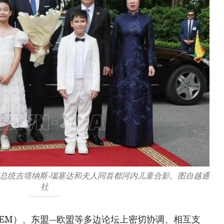
总统吉塔纳斯·瑙塞达和夫人同首都河内儿童合影。图自越通
社
SEM）、东盟—欧盟等多边论坛上密切协调、相互支