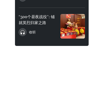
“500个昼夜战役”: 铺
就英烈归家之路
收听